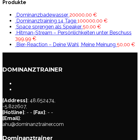
Produkte
Dominanzbadewasser
20000,00
€
Dominanztraining 14 Tage
100000,00
€
Space sprengen als Speaker
50,00
€
Hitman-Stream – Persönlichkeiten unter Beschuss
399,99
€
Bier-Reaction – Deine Wahl, Meine Meinung
50,00
€
DOMINANZTRAINER
[Address]
: 48.652474,
-5.822607,
[Hotline]
: - -
[Fax]
: - -
[Email]
:
ahu@dominanztrainer.com
Dominanztrainer