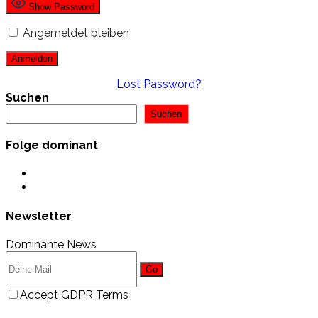
Show Password
Angemeldet bleiben
Lost Password?
Suchen
Suchen
Folge dominant
Opens
in
Opens
a
in
new
a
Newsletter
tab
new
tab
Dominante News
Go
Accept GDPR Terms