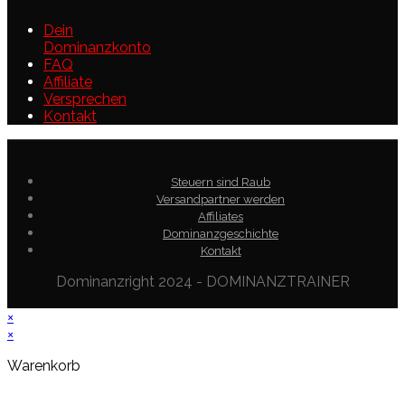
Dein
Dominanzkonto
FAQ
Affiliate
Versprechen
Kontakt
Steuern sind Raub
Versandpartner werden
Affiliates
Dominanzgeschichte
Kontakt
Dominanzright 2024 - DOMINANZTRAINER
×
×
Warenkorb