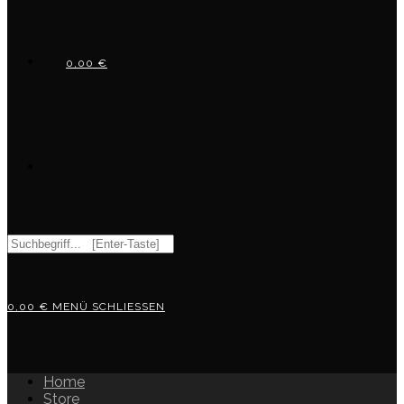
0,00
€
WEBSITE-
Diese
Website
SUCHE
durchsuchen
0,00
€
MENÜ
SCHLIESSEN
UMSCHALTEN
Home
Store