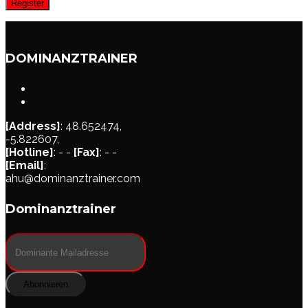
Register
DOMINANZTRAINER
[Address]
: 48.652474,
-5.822607,
[Hotline]
: - -
[Fax]
: - -
[Email]
:
ahu@dominanztrainer.com
Dominanztrainer
Abonnieren