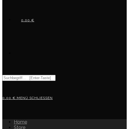
0,00
€
WEBSITE-
Diese
Website
SUCHE
durchsuchen
0,00
€
MENÜ
SCHLIESSEN
UMSCHALTEN
Home
Store