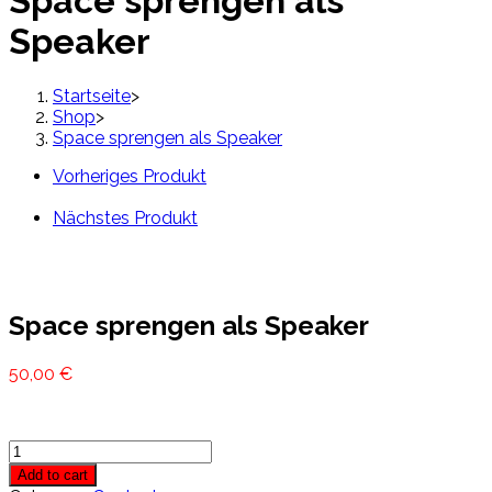
Space sprengen als
quantity
Speaker
Startseite
>
Shop
>
Space sprengen als Speaker
Vorheriges Produkt
Nächstes Produkt
Space sprengen als Speaker
50,00
€
Space
sprengen
Add to cart
als