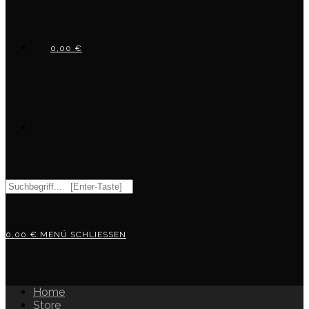
0,00
€
WEBSITE-
Diese
Website
SUCHE
durchsuchen
0,00
€
MENÜ
SCHLIESSEN
UMSCHALTEN
Home
Store