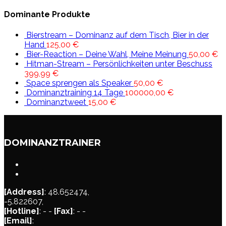
Dominante Produkte
Bierstream – Dominanz auf dem Tisch, Bier in der
Hand
125,00
€
Bier-Reaction – Deine Wahl, Meine Meinung
50,00
€
Hitman-Stream – Persönlichkeiten unter Beschuss
399,99
€
Space sprengen als Speaker
50,00
€
Dominanztraining 14 Tage
100000,00
€
Dominanztweet
15,00
€
DOMINANZTRAINER
[Address]
: 48.652474,
-5.822607,
[Hotline]
: - -
[Fax]
: - -
[Email]
: