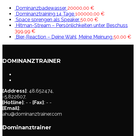
Dominanzbadewasser
20000,00
€
Dominanztraining 14 Tage
100000,00
€
Space sprengen als Speaker
50,00
€
Hitman-Stream – Persönlichkeiten unter Beschuss
399,99
€
Bier-Reaction – Deine Wahl, Meine Meinung
50,00
€
DOMINANZTRAINER
[Address]
: 48.652474,
-5.822607,
[Hotline]
: - -
[Fax]
: - -
[Email]
:
ahu@dominanztrainer.com
Dominanztrainer