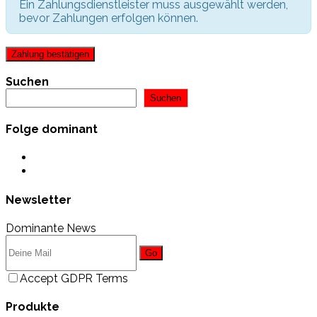
Ein Zahlungsdienstleister muss ausgewählt werden,
bevor Zahlungen erfolgen können.
Suchen
Suchen
Folge dominant
Opens
in
Opens
a
in
new
a
Newsletter
tab
new
tab
Dominante News
Go
Accept GDPR Terms
Produkte