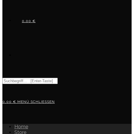
0,00
€
WEBSITE-
Diese
Website
SUCHE
durchsuchen
0,00
€
MENÜ
SCHLIESSEN
UMSCHALTEN
Home
Store